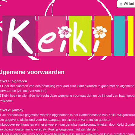
Winkel
Algemene voorwaarden
tikel 1: algemeen
1 Door het plaatsen van een bestelling verklaart elke klant akkoord te gaan met de algemene
orwaarden (zie ook verzenden).
2 Keiki heeft te allen tijde het recht deze algemene voorwaarden en de inhoud van haar websi
 wijzigen.
tikel 2: privacy
1 Je persoonlijke gegevens worden opgenomen in het klantenbestand van Keiki. Wij gebruik
ze gegevens uitsluitend voor het aangaan en uitvoeren van met jou gesloten
nkoopovereenkomsten en het uitvoeren van gerichte marketingactiviteiten door Keiki. Zonde
 expliciete toestemming verstrekt Keiki je gegevens niet aan derden.
2 Door je klantgegevens op te geven bij Keiki kun je sneller winkelen en kun je profiteren van