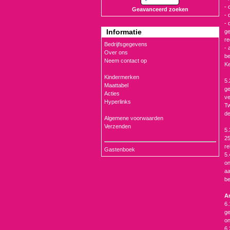
- 
Geavanceerd zoeken
- 
- 
Informatie
ge
re
Bedrijfsgegevens
- 
Over ons
be
Neem contact op
Ke
Kindermerken
5
Maattabel
ge
Acties
ve
Hyperlinks
Tw
de
Algemene voorwaarden
Verzenden
5
25
re
Gastenboek
5.
on
aa
be
Ar
6.
ge
on
6.