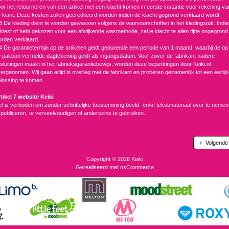
or het retourneren van een artikel met een klacht komen in eerste instantie voor rekening va
 klant. Deze kosten zullen gecrediteerd worden indien de klacht gegrond verklaard wordt.
3 De kleding dient te worden gewassen volgens de wasvoorschriften in het kledingstuk. Indi
 kiest of hebt gekozen voor een afwijkende wasmethode, zal je klacht te allen tijde ongegrond
rden verklaard.
4 De garantietermijn op de artikelen geldt gedurende een periode van 1 maand, waarbij de op
 pakbon vermelde dagtekening geldt als ingangsdatum. Voor zover de fabrikant nadere
tsluitingen maakt in het fabrieksgarantiebewijs, worden deze beperkingen door Keiki.nl
ergenomen. Wij gaan altijd in overleg met de fabrikant en proberen gezamenlijk tot een eerlij
lossing te komen.
tikel 7 website Keiki
t is verboden om zonder schriftelijke toestemming beeld- en/of tekstmateriaal over te nemen
 publiceren, te verveelvoudigen of anderszins te gebruiken.
Volgende
Copyright © 2026
Keiki
Gerealiseerd met
osCommerce