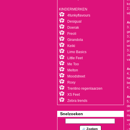
ko
2.
KINDERMERKEN
wi
4funkyflavours
Desigual
Ar
3.
Doerak
ge
Freoli
3.
Girandola
pr
Keiki
wo
3.
Limo Basics
Je
Little Feet
va
Me Too
Ar
Melton
4.
Moodstreet
hi
Roxy
be
4.
Trentino regenlaarzen
XS Feet
Ar
Zebra trends
5.
de
on
Snelzoeken
ma
wo
- 
Zoeken
- 