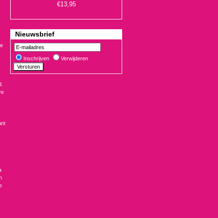
Nieuwsbrief
de
Inschrijven
Verwijderen
d.
ve
€19,90
ant
a
n
e