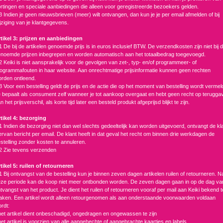
rtingen en speciale aanbiedingen die alleen voor geregistreerde bezoekers gelden.
3 Indien je geen nieuwsbrieven (meer) wilt ontvangen, dan kun je je per email afmelden of bij
jziging van je klantgegevens.
tikel 3: prijzen en aanbiedingen
1 De bij de artikelen genoemde prijs is in euros inclusief BTW. De verzendkosten zijn niet bij 
noemde prijzen inbegrepen en worden automatisch aan het totaalbedrag toegevoegd.
2 Keiki is niet aansprakelijk voor de gevolgen van zet-, typ- en/of programmeer- of
ogrammafouten in haar website. Aan onrechtmatige prijsinformatie kunnen geen rechten
rden ontleend.
3 Voor een bestelling geldt de prijs en de actie die op het moment van bestelling wordt vermel
 bepaalt als consument zelf wanneer je tot aankoop overgaat en hebt geen recht op terugga
n het prijsverschil, als korte tijd later een besteld produkt afgeprijsd blijkt te zijn.
tikel 4: bezorging
1 Indien de bezorging niet dan wel slechts gedeeltelijk kan worden uitgevoerd, ontvangt de kl
ervan bericht per email. De klant heeft in dat geval het recht om binnen drie werkdagen de
stelling zonder kosten te annuleren.
2 Zie tevens verzenden
tikel 5: ruilen of retourneren
1 Bij ontvangst van de bestelling kun je binnen zeven dagen artikelen ruilen of retourneren. N
ze periode kan de koop niet meer ontbonden worden. De zeven dagen gaan in op de dag va
tvangst van het product. Je dient het ruilen of retourneren vooraf per mail aan Keiki bekend t
ken. Een artikel wordt alleen retourgenomen als aan onderstaande voorwaarden voldaan
rdt:
het artikel dient onbeschadigd, ongedragen en ongewassen te zijn
het artikel is voorzien van alle aangehechte of aangebrachte kaartjes en labels