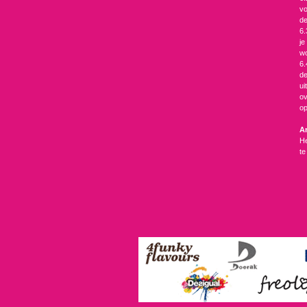
vo
de
6.
je
wo
6.
de
ui
ov
op
Ar
He
te