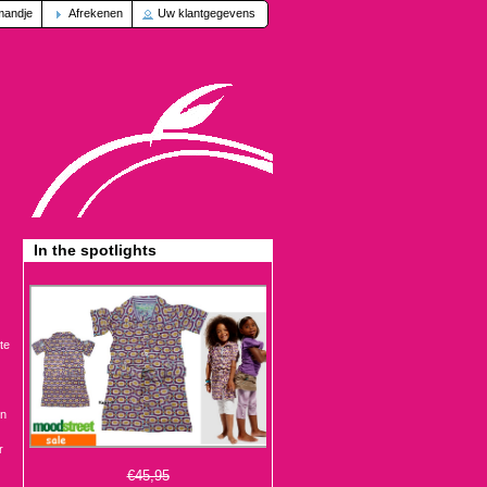
mandje
Afrekenen
Uw klantgegevens
In the spotlights
te
en
r
€45,95
€13,95