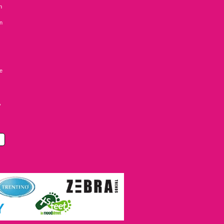
n
en
ke
,