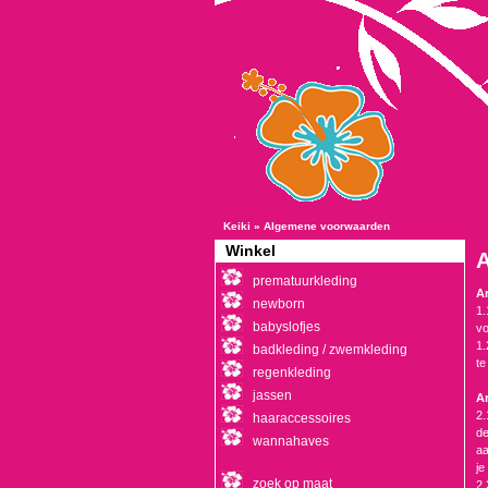
Keiki
»
Algemene voorwaarden
Winkel
prematuurkleding
Ar
newborn
1.
babyslofjes
vo
1.
badkleding / zwemkleding
te
regenkleding
jassen
Ar
2.
haaraccessoires
de
wannahaves
aa
je
zoek op maat
2.