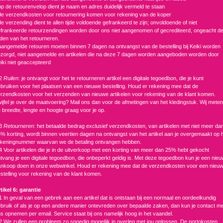
op de retourenvelop dient je naam en adres duidelijk vermeld te staan
de verzendkosten voor retournering komen voor rekening van de koper
de verzending dient te allen tijde voldoende gefrankeerd te zijn; onvoldoende of niet
frankeerde retourzendingen worden door ons niet aangenomen of gecrediteerd, ongeacht d
den van het retourneren.
aangemelde retouren moeten binnen 7 dagen na ontvangst van de bestelling bij Keiki worden
zorgd, niet aangemelde en artikelen die na deze 7 dagen worden aangeboden worden door
iki niet geaccepteerd
.2
Ruilen
: je ontvangt voor het te retourneren artikel een digitale tegoedbon, die je kunt
bruiken voor het plaatsen van een nieuwe bestelling. Houd er rekening mee dat de
rzendkosten voor het verzenden van nieuwe artikelen voor rekening van de klant komen.
ijfel je over de maatvoering? Mail ons dan voor de afmetingen van het kledingstuk. Wij meten
 breedte, lengte en hoogte graag voor je op.
.3
Retourneren
: het betaalde bedrag exclusief verzendkosten, van artikelen met niet meer da
% korting, wordt binnen veertien dagen na ontvangst van het artikel aan je overgemaakt op 
keningnummer waarvan we de betaling ontvangen hebben.
4 Voor artikelen die je in de uitverkoop met een korting van meer dan 25% hebt gekocht
tvang je een digitale tegoedbon, die onbeperkt geldig is. Met deze tegoedbon kun je een nie
nkoop doen in onze webwinkel. Houd er rekening mee dat de verzendkosten voor een nieu
stelling voor rekening van de klant komen.
tikel 6: garantie
1 In geval van een gebrek aan een artikel dat is ontstaan bij een normaal en oordeelkundig
bruik of als je op een andere manier ontevreden over bepaalde zaken, dan kun je contact m
s opnemen per email. Service staat bij ons namelijk hoog in het vaandel.
2 We zullen een probleem zo spoedig mogelijk in overleg met jou oplossen. De portokosten