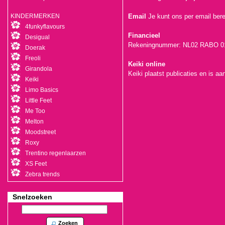
KINDERMERKEN
Email
Je kunt ons per email bere
4funkyflavours
Financieel
Desigual
Rekeningnummer: NL02 RABO 01
Doerak
Freoli
Keiki online
Girandola
Keiki plaatst publicaties en is 
Keiki
Limo Basics
Little Feet
Me Too
Melton
Moodstreet
Roxy
Trentino regenlaarzen
XS Feet
Zebra trends
Snelzoeken
Zoeken