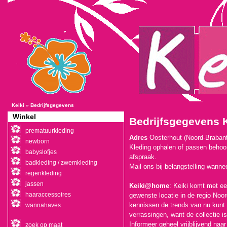
Keiki
»
Bedrijfsgegevens
Winkel
Bedrijfsgegevens K
prematuurkleding
Adres
Oosterhout (Noord-Brabant) 
newborn
Kleding ophalen of passen behoor
babyslofjes
afspraak.
badkleding / zwemkleding
Mail ons
bij belangstelling wanne
regenkleding
jassen
Keiki@home
: Keiki komt met ee
haaraccessoires
gewenste locatie in de regio Noor
kennissen de trends van nu kunt 
wannahaves
verrassingen, want de collectie i
Informeer geheel vrijblijvend naa
zoek op maat