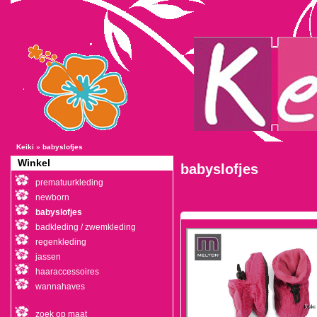
Keiki
»
babyslofjes
Winkel
babyslofjes
prematuurkleding
newborn
babyslofjes
badkleding / zwemkleding
regenkleding
jassen
haaraccessoires
wannahaves
zoek op maat