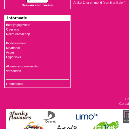
Artikel
1
tot en met
6
(van
6
artikelen)
Geavanceerd zoeken
Informatie
Bedrijfsgegevens
Over ons
Neem contact op
Kindermerken
Maattabel
Acties
Hyperlinks
Algemene voorwaarden
Verzenden
Gastenboek
Co
Gereal