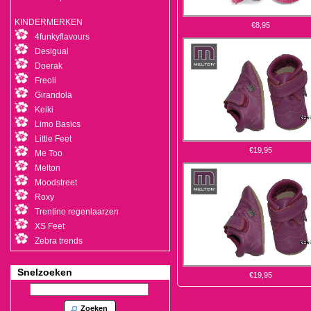
KINDERMERKEN
€8,95
4funkyflavours
Desigual
Doerak
Freoli
Girandola
Keiki
Limo Basics
Little Feet
€19,95
Me Too
Melton
Moodstreet
Roxy
Trentino regenlaarzen
XS Feet
Zebra trends
Snelzoeken
€19,95
Zoeken