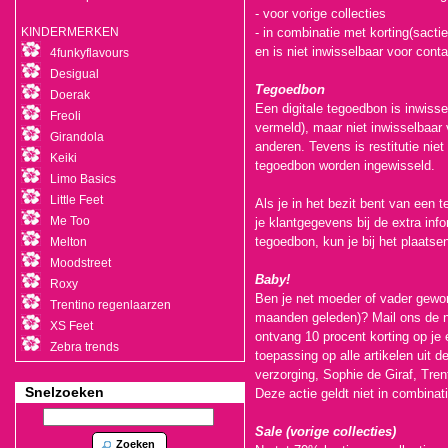
- voor vorige collecties
KINDERMERKEN
- in combinatie met korting(sactie
en is niet inwisselbaar voor cont
4funkyflavours
Desigual
Tegoedbon
Doerak
Een digitale tegoedbon is inwisse
Freoli
vermeld), maar niet inwisselbaar
Girandola
anderen. Tevens is restitutie niet
Keiki
tegoedbon worden ingewisseld.
Limo Basics
Little Feet
Als je in het bezit bent van een
Me Too
je klantgegevens bij de extra inf
tegoedbon, kun je bij het plaatse
Melton
Moodstreet
Baby!
Roxy
Ben je net moeder of vader gewor
Trentino regenlaarzen
maanden geleden)? Mail ons de 
XS Feet
ontvang 10 procent korting op je 
Zebra trends
toepassing op alle artikelen uit 
verzorging, Sophie de Giraf, Tren
Snelzoeken
Deze actie geldt niet in combinat
Sale (vorige collecties)
Zoeken