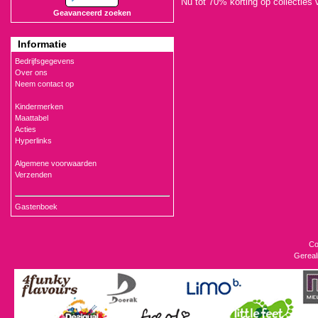
Nu tot 70% korting op collecties 
Geavanceerd zoeken
Informatie
Bedrijfsgegevens
Over ons
Neem contact op
Kindermerken
Maattabel
Acties
Hyperlinks
Algemene voorwaarden
Verzenden
Gastenboek
Co
Gereal