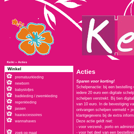
Keiki
»
Acties
Winkel
Acties
prematuurkleding
Sparen voor korting!
newborn
Schelpenactie: bij een bestelling 
babyslofjes
iedere 20 euro een digitale schel
badkleding / zwemkleding
schelpen verstrekt. Bij tien digi
regenkleding
van 10 euro. In de bevestiging va
jassen
ontvangen schelpen vermeld + je 
haaraccessoires
klantgegevens bij de extra inform
Deze actie geldt niet:
wannahaves
- voor verzend-, porto en adminis
- voor het deel van een bestelli
zoek op maat