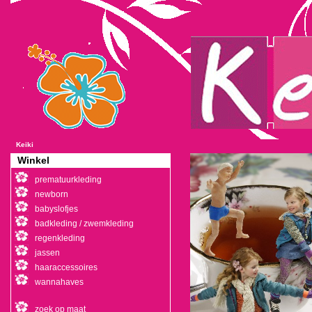
Keiki
Winkel
prematuurkleding
newborn
babyslofjes
badkleding / zwemkleding
regenkleding
jassen
haaraccessoires
wannahaves
zoek op maat