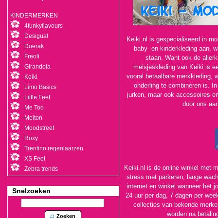
KINDERMERKEN
4funkyflavours
Desigual
Keiki.nl is gespecialiseerd in mo
Doerak
baby- en kinderkleding aan, waa
Freoli
staan. Want ook de allerkl
Girandola
meisjeskleding van Keiki is ee
vooral betaalbare merkkleding, wa
Keiki
onderling te combineren is. In
Limo Basics
jurken, maar ook accessoires en
Little Feet
door ons aan
Me Too
Melton
Moodstreet
Roxy
Trentino regenlaarzen
XS Feet
Keiki.nl is de online winkel met
Zebra trends
stress met parkeren, lange wach
internet en winkel wanneer het j
Snelzoeken
24 uur per dag, 7 dagen per week
collecties van bekende merken.
worden na betalin
Zoeken