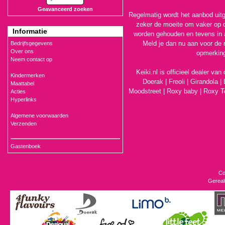
Geavanceerd zoeken
Regelmatig wordt het aanbod uitg
zeker de moeite om vaker op o
Informatie
worden gehouden en tevens in 
Meld je dan nu aan voor de 
Bedrijfsgegevens
Over ons
opmerking
Neem contact op
Keiki.nl is officieel dealer va
Kindermerken
Doerak
|
Freoli
|
Girandola |
Maattabel
Moodstreet
|
Roxy baby
|
Roxy T
Acties
Hyperlinks
Algemene voorwaarden
Verzenden
Gastenboek
Co
Gereal