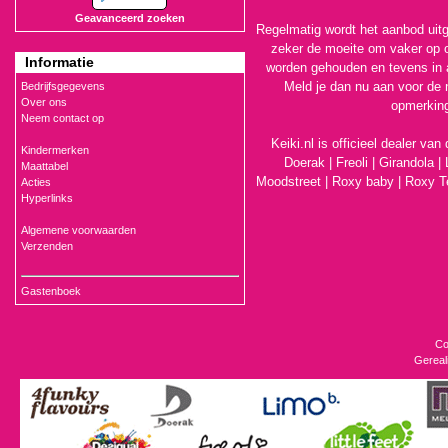
Geavanceerd zoeken
Regelmatig wordt het aanbod uitg
zeker de moeite om vaker op o
Informatie
worden gehouden en tevens in 
Meld je dan nu aan voor de 
Bedrijfsgegevens
Over ons
opmerking
Neem contact op
Keiki.nl is officieel dealer va
Kindermerken
Doerak
|
Freoli
|
Girandola |
Maattabel
Moodstreet
|
Roxy baby
|
Roxy T
Acties
Hyperlinks
Algemene voorwaarden
Verzenden
Gastenboek
Co
Gereal