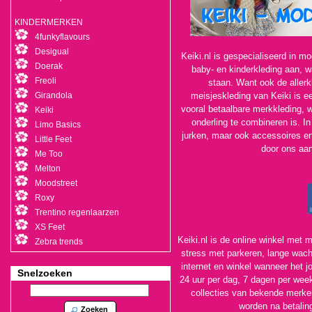
KINDERMERKEN
4funkyflavours
Desigual
Keiki.nl is gespecialiseerd in mo
Doerak
baby- en kinderkleding aan, waa
Freoli
staan. Want ook de allerkl
Girandola
meisjeskleding van Keiki is ee
vooral betaalbare merkkleding, wa
Keiki
onderling te combineren is. In
Limo Basics
jurken, maar ook accessoires en
Little Feet
door ons aan
Me Too
Melton
Moodstreet
Roxy
Trentino regenlaarzen
XS Feet
Keiki.nl is de online winkel met
Zebra trends
stress met parkeren, lange wach
internet en winkel wanneer het j
Snelzoeken
24 uur per dag, 7 dagen per week
collecties van bekende merken.
worden na betalin
Zoeken