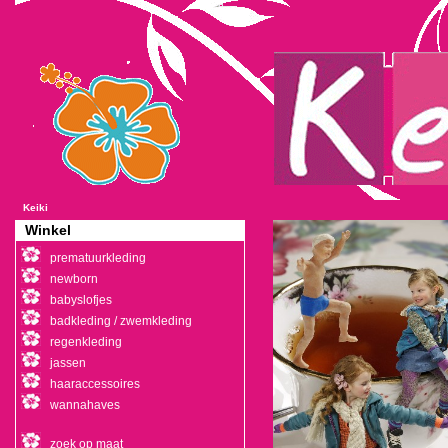
Keiki
Winkel
prematuurkleding
newborn
babyslofjes
badkleding / zwemkleding
regenkleding
jassen
haaraccessoires
wannahaves
zoek op maat